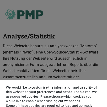
Analyse/Statistik
Diese Webseite benutzt zu Analysezwecken “Matomo”
(ehemals “Piwik”), eine Open-Source-Statistik-Software.
Ihre Nutzung der Webseite wird ausschließlich in
anonymisierter Form ausgewertet, um Reports über die
Webseitenaktivitäten für die Webseitenbetreiber
zusammenzustellen und um weitere mit der
Webseitennutzung und der Internetnutzung verbundene
We would like to customise the information and usability of
Dienstleistungen zu erbringen sowie das Webangebot zu
this website to your preferences and needs. To this end, we
verbessern.
use so-called cookies. Please choose which cookies you
would like to enable when visiting our webpages.
Die von Matomo erfassten Daten werden auf Servern der
Some of these cookies are required to load and correctly