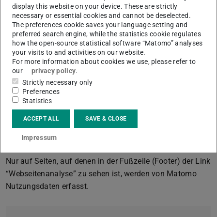
TU Darmstadt gespeichert und unter keinen Umständen
display this website on your device. These are strictly
necessary or essential cookies and cannot be deselected.
an Dritte weitergegeben. Die IP-Adresse wird sofort nach
The preferences cookie saves your language setting and
der Verarbeitung und vor der Speicherung anonymisiert,
preferred search engine, while the statistics cookie regulates
how the open-source statistical software “Matomo” analyses
die letzten beiden Tupel der IP-Adresse werden nicht
your visits to and activities on our website.
gespeichert. Matomo verwendet zur Analyse der
For more information about cookies we use, please refer to
Benutzung der Webseiten sog. “Cookies”, Textdateien, die
our
privacy policy
.
auf Ihrem Computer gespeichert werden. Durch
Strictly necessary only
Preferences
entsprechende Einstellungen in der Browser-Software
Statistics
lässt sich die Speicherung von Cookies unterbinden.
Sofern Ihr Browser die “Do-Not-Track”-Technik unterstützt
ACCEPT ALL
SAVE & CLOSE
und Sie diese aktiviert haben, wird ihr Besuch
Impressum
automatisch ignoriert.
Nur auf Seiten, auf denen in der Fußzeile (Footer) der Link
“Webseitenanalyse” zu sehen ist, werden von Matomo
Nutzungsdaten erfasst.