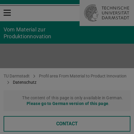
Open menu
Vom Material zur
Produktionnovation
Datenschutz
You are here:
TU Darmstadt
Profil area From Material to Product Innovation
Datenschutz
The content of this page is only available in German.
Please go to German version of this page
.
CONTACT