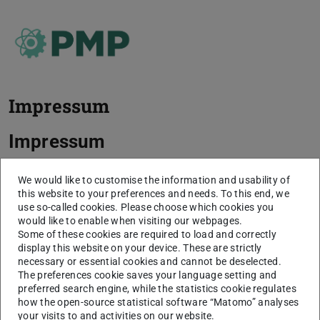
Impressum
Impressum
Diese Internetseite wird angeboten von:
We would like to customise the information and usability of
this website to your preferences and needs. To this end, we
Technische Universität Darmstadt
use so-called cookies. Please choose which cookies you
Karolinenplatz 5
would like to enable when visiting our webpages.
64289
Darmstadt
Some of these cookies are required to load and correctly
display this website on your device. These are strictly
+49 6151 16-01
necessary or essential cookies and cannot be deselected.
The preferences cookie saves your language setting and
vertreten durch die Präsidentin der Technischen
preferred search engine, while the statistics cookie regulates
Universität Darmstadt, Prof. Dr. Tanja Brühl
how the open-source statistical software “Matomo” analyses
your visits to and activities on our website.