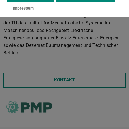
Energie effizient einzusetzen.
Impressum
Am Ideenwettbewerb außerdem beteiligt waren von Seiten
der TU das Institut für Mechatronische Systeme im
Maschinenbau, das Fachgebiet Elektrische
Energieversorgung unter Einsatz Erneuerbarer Energien
sowie das Dezernat Baumanagement und Technischer
Betrieb.
KONTAKT