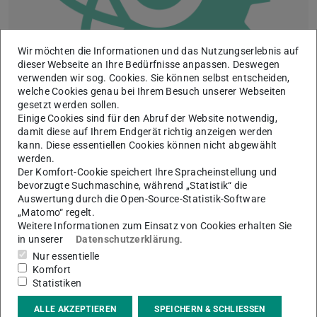
Wir möchten die Informationen und das Nutzungserlebnis auf
dieser Webseite an Ihre Bedürfnisse anpassen. Deswegen
verwenden wir sog. Cookies. Sie können selbst entscheiden,
Als Konsortialführer des Projekts DELTA beschäftigt sich
welche Cookies genau bei Ihrem Besuch unserer Webseiten
gesetzt werden sollen.
Professor Jens Schneider vom Institut für Statik und
Einige Cookies sind für den Abruf der Website notwendig,
Konstruktion der TU in enger Zusammenabeit mit dem
damit diese auf Ihrem Endgerät richtig anzeigen werden
kann. Diese essentiellen Cookies können nicht abgewählt
Institut für Produktionsmanagement, Technologie und
werden.
Werkzeugmaschinen (PTW) unter der Leitung von
Der Komfort-Cookie speichert Ihre Spracheinstellung und
Professor Eberhard Abele mit energieoptimierten
bevorzugte Suchmaschine, während „Statistik“ die
Auswertung durch die Open-Source-Statistik-Software
Quartieren mit dem Ziel, den Energieverbrauch und
„Matomo“ regelt.
Kohlendioxid-Ausstoß in Stadtquartieren zu reduzieren.
Weitere Informationen zum Einsatz von Cookies erhalten Sie
Dazu werden in Darmstadt mehrere Quartierstypen, von
in unserer
Datenschutzerklärung
.
Nur essentielle
Industrie über Gewerbe und Bildung bis hin zum Wohnen,
Komfort
mit Netzinfrastrukturen in den Bereichen Strom, Wärme,
Statistiken
Gas, Kommunikation und Verkehr verknüpft, um so den
ALLE AKZEPTIEREN
SPEICHERN & SCHLIESSEN
Energiebedarf so weit wie möglich zu reduzieren und