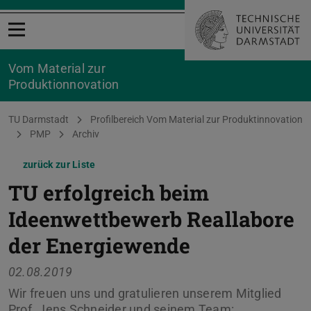
Menü öffnen
Vom Material zur
Produktionnovation
Sie befinden sich hier:
TU Darmstadt
Profilbereich Vom Material zur Produktinnovation
PMP
Archiv
zurück zur Liste
TU erfolgreich beim
Ideenwettbewerb Reallabore
der Energiewende
02.08.2019
Wir freuen uns und gratulieren unserem Mitglied
Prof. Jens Schneider und seinem Team: